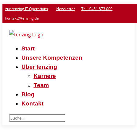
zur tenzing IT Operations
Newsletter
Tel.: 0451 873 000
kontakt@tenzing.de
Start
Unsere Kompetenzen
Über tenzing
Karriere
Team
Blog
Kontakt