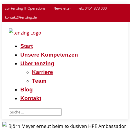
zur tenzing IT Operations
Newsletter
Tel.: 0451 873 000
kontakt@tenzing.de
Start
Unsere Kompetenzen
Über tenzing
Karriere
Team
Blog
Kontakt