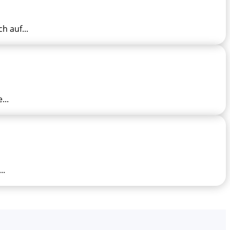
 auf...
...
..