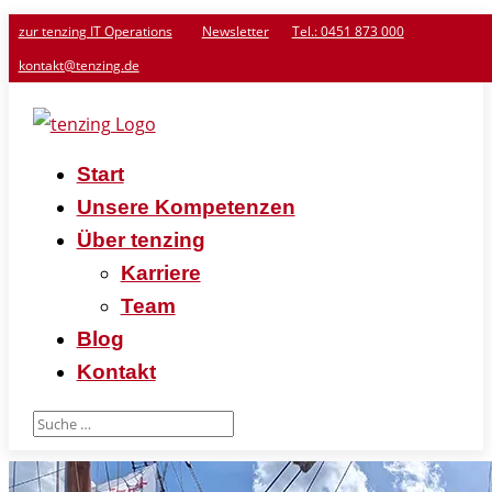
zur tenzing IT Operations
Newsletter
Tel.: 0451 873 000
kontakt@tenzing.de
Start
Unsere Kompetenzen
Über tenzing
Karriere
Team
Blog
Kontakt