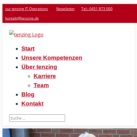
zur tenzing IT Operations
Newsletter
Tel.: 0451 873 000
kontakt@tenzing.de
Start
Unsere Kompetenzen
Über tenzing
Karriere
Team
Blog
Kontakt