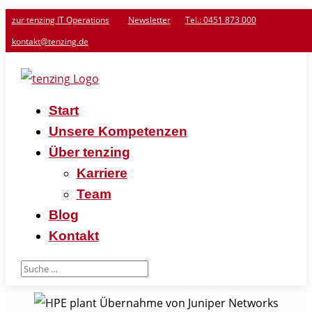
zur tenzing IT Operations
Newsletter
Tel.: 0451 873 000
kontakt@tenzing.de
Start
Unsere Kompetenzen
Über tenzing
Karriere
Team
Blog
Kontakt