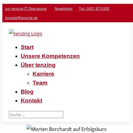
zur tenzing IT Operations
Newsletter
Tel.: 0451 873 000
kontakt@tenzing.de
Start
Unsere Kompetenzen
Über tenzing
Karriere
Team
Blog
Kontakt