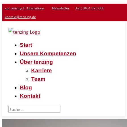
zur tenzing IT Operations
Newsletter
Tel.: 0451 873 000
kontakt@tenzing.de
Start
Unsere Kompetenzen
Über tenzing
Karriere
Team
Blog
Kontakt