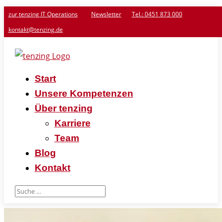
zur tenzing IT Operations
Newsletter
Tel.: 0451 873 000
kontakt@tenzing.de
Start
Unsere Kompetenzen
Über tenzing
Karriere
Team
Blog
Kontakt