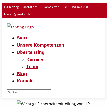
zur tenzing IT Operations
Newsletter
Tel.: 0451 873 000
kontakt@tenzing.de
Start
Unsere Kompetenzen
Über tenzing
Karriere
Team
Blog
Kontakt