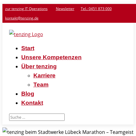
zur tenzing IT Operations
Newsletter
Tel.: 0451 873 000
kontakt@tenzing.de
Start
Unsere Kompetenzen
Über tenzing
Karriere
Team
Blog
Kontakt