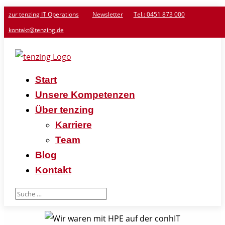
zur tenzing IT Operations
Newsletter
Tel.: 0451 873 000
kontakt@tenzing.de
Start
Unsere Kompetenzen
Über tenzing
Karriere
Team
Blog
Kontakt