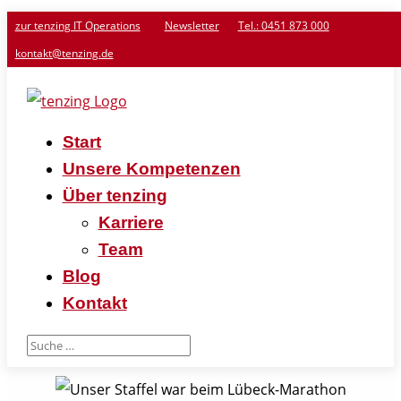
zur tenzing IT Operations
Newsletter
Tel.: 0451 873 000
kontakt@tenzing.de
Start
Unsere Kompetenzen
Über tenzing
Karriere
Team
Blog
Kontakt