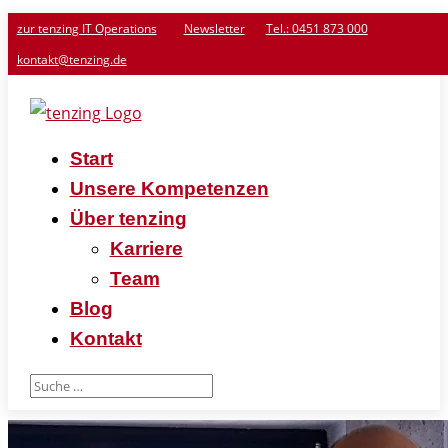
zur tenzing IT Operations
Newsletter
Tel.: 0451 873 000
kontakt@tenzing.de
Start
Unsere Kompetenzen
Über tenzing
Karriere
Team
Blog
Kontakt