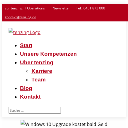
zur tenzing IT Operations
Newsletter
Tel.: 0451 873 000
kontakt@tenzing.de
Start
Unsere Kompetenzen
Über tenzing
Karriere
Team
Blog
Kontakt