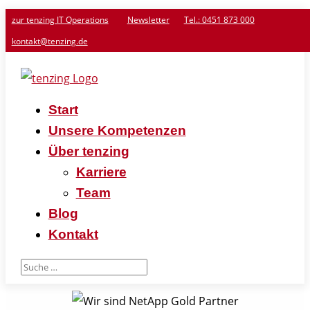
zur tenzing IT Operations
Newsletter
Tel.: 0451 873 000
kontakt@tenzing.de
Start
Unsere Kompetenzen
Über tenzing
Karriere
Team
Blog
Kontakt