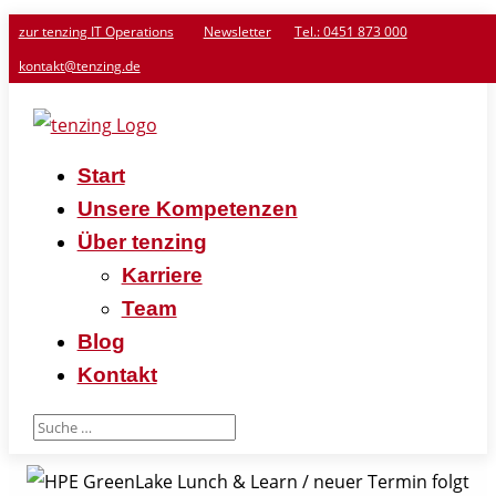
zur tenzing IT Operations
Newsletter
Tel.: 0451 873 000
kontakt@tenzing.de
Start
Unsere Kompetenzen
Über tenzing
Karriere
Team
Blog
Kontakt