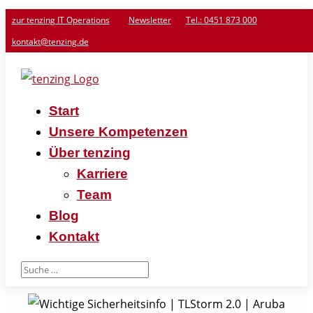
zur tenzing IT Operations
Newsletter
Tel.: 0451 873 000
kontakt@tenzing.de
Start
Unsere Kompetenzen
Über tenzing
Karriere
Team
Blog
Kontakt